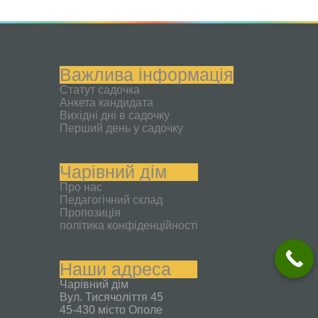
Важлива інформація
Статут садочка
Анкета кандидата
Вихідні дні в садочку
Перший день у садочку
Чарівний дім
Про нас
Педагогічний склад
Пропозиція
політика конфіденційності
Наши адреса
Чарівний дім
Вул. Тисячоліття 45
45-430 місто Ополе