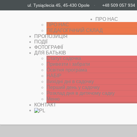
ul. Tysiąclecia 45, 45-430 Opole
·
+48 509 057 934
ПРО НАС
ПРО НАС
ПЕДАГОГІЧНИЙ СКЛАД
ПРОПОЗИЦІЯ
ПОДІЇ
ФОТОГРАФІЇ
ДЛЯ БАТЬКІВ
Статут садочка
Привезти і забрати
Освітня програма
НАБІР
Вихідні дні в садочку
Перший день у садочку
Розклад дня в дитячому садку
Меню
КОНТАКТ