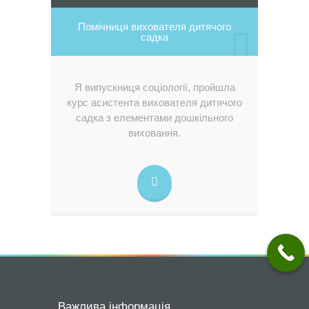
Помічниця вихователя дитячого
садка
Я випускниця соціології, пройшла
курс асистента вихователя дитячого
садка з елементами дошкільного
виховання.
Важлива інформація