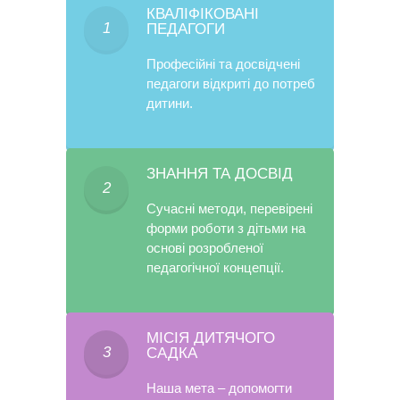
КВАЛІФІКОВАНІ
1
ПЕДАГОГИ
Професійні та досвідчені
педагоги відкриті до потреб
дитини.
ЗНАННЯ ТА ДОСВІД
2
Сучасні методи, перевірені
форми роботи з дітьми на
основі розробленої
педагогічної концепції.
МІСІЯ ДИТЯЧОГО
3
САДКА
Наша мета – допомогти