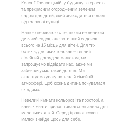
Колонії Гославіцькій, у будинку з терасою
та прекрасним огородженим зеленим
садом для дітей, який знаходиться подалі
від головної вулиці.
Нашою перевагою є те, що ми не великий
дитячий садок, але затишний садочок
всього на 15 місць для дітей. Для тих
батьків, для яких головне – теплий
сімейний догляд за малюком, ми
запрошуємо відвідати нас, адже ми
забезпечуємо такий догляд. Ми
акцентуємо увагу на теплій сімейній
атмосфері, щоб кожна дитина почувалася
як вдома.
Невеликі кімнати кольорові та просторі, а
ванні кімнати прилаштовані спеціально для
маленьких дітей. Серед іграшок кожен
малюк знайде щось для себе.