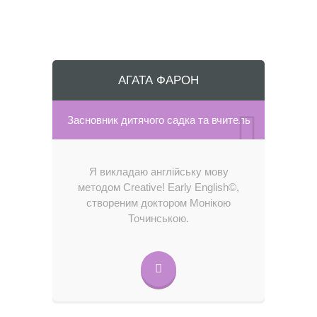
АГАТА ФАРОН
Засновник дитячого садка та вчитель
Я викладаю англійську мову
методом Creative! Early English©,
створеним доктором Монікою
Точинською.