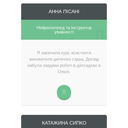
АННА ПІСАНІ
Нейрологопед та інструктор
уважності
Я закінчила курс асистента
вихователя дитячого садка. Досвід
набула завдяки роботі в дитсадках в
Ополі.
КАТАЖИНА СИПКО